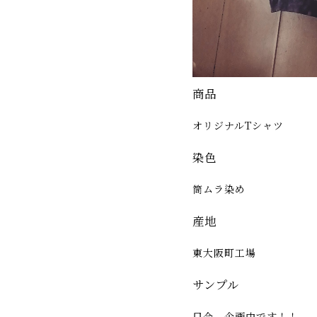
商品
オリジナルTシャツ
染色
筒ムラ染め
産地
東大阪町工場
サンプル
只今、企画中です！！