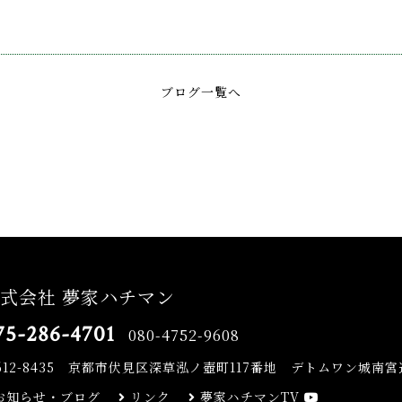
ブログ一覧へ
式会社 夢家ハチマン
75-286-4701
080-4752-9608
612-8435
京都市伏見区深草泓ノ壺町117番地 デトムワン城南宮道
お知らせ・ブログ
リンク
夢家ハチマンTV