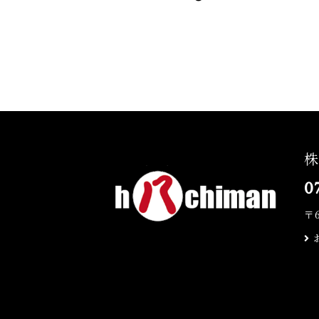
株
0
〒