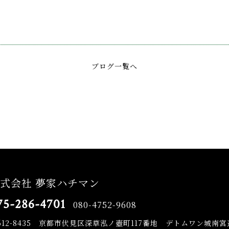
ブログ一覧へ
式会社 夢家ハチマン
75-286-4701
080-4752-9608
612-8435
京都市伏見区深草泓ノ壺町117番地 デトムワン城南宮道