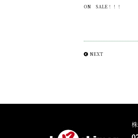
ON SALE！！！
NEXT
株
0