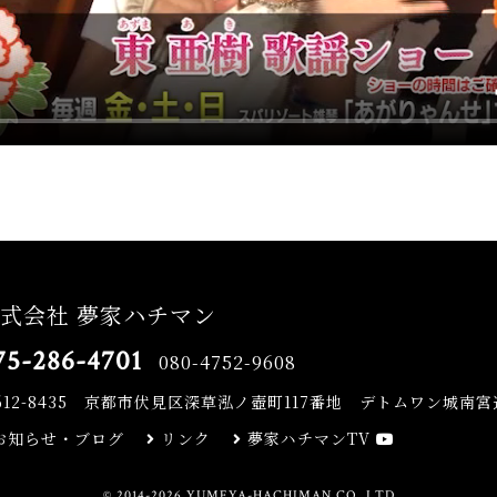
式会社 夢家ハチマン
75-286-4701
080-4752-9608
612-8435
京都市伏見区深草泓ノ壺町117番地 デトムワン城南宮道
お知らせ・ブログ
リンク
夢家ハチマンTV
© 2014-2026 YUMEYA-HACHIMAN CO.,LTD